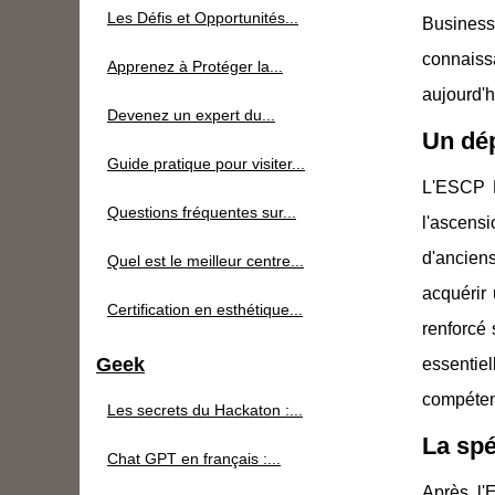
Les Défis et Opportunités...
Busines
connaiss
Apprenez à Protéger la...
aujourd'h
Devenez un expert du...
Un dé
Guide pratique pour visiter...
L'ESCP B
Questions fréquentes sur...
l'ascens
d'anciens
Quel est le meilleur centre...
acquérir
Certification en esthétique...
renforcé
Geek
essentie
compétenc
Les secrets du Hackaton :...
La spé
Chat GPT en français :...
Après l'