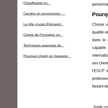
Chauffagiste en...
personnal
Pourqu
Carrière et reconversion :...
Le rôle crucial d'Armand...
Choisir u
qualité 
Centre de Formation en...
dans le 
Techniques avancées de...
capable 
internati
Pourquoi choisir un massage...
ses clien
l'ESCP à
professi
faisant d
Guide com