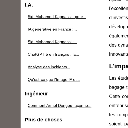
I.A.
l'excell
Sidi Mohamed Kagnassi : pour...
d'investi
développe
IA générative en France :...
également
Sidi Mohamed Kagnassi :...
des dyna
innovante
ChatGPT 5 en français : la...
L'impa
Analyse des incidents...
Les étude
Qu'est-ce que l'Image IA et...
bagage t
Ingénieur
Cette co
Comment Armel Dongou façonne...
entrepri
les compl
Plus de choses
soient p