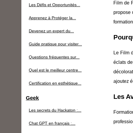
Film de 
Les Défis et Opportunités...
propose u
Apprenez à Protéger la...
formation
Devenez un expert du...
Pourqu
Guide pratique pour visiter...
Le Film d
Questions fréquentes sur...
éclats de
Quel est le meilleur centre...
décolora
ajoutez é
Certification en esthétique...
Les A
Geek
Les secrets du Hackaton :...
Formati
professio
Chat GPT en français :...