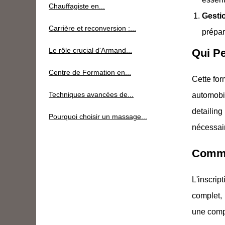
Chauffagiste en...
Gesti
Carrière et reconversion :...
prépar
Le rôle crucial d'Armand...
Qui Pe
Centre de Formation en...
Cette for
Techniques avancées de...
automobi
detailing
Pourquoi choisir un massage...
nécessair
Commen
L'inscri
complet, 
une comp