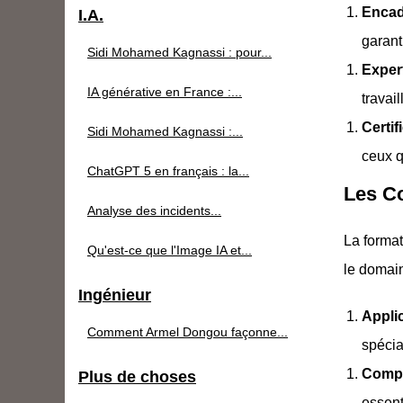
Encad
I.A.
garant
Sidi Mohamed Kagnassi : pour...
Exper
IA générative en France :...
travai
Certi
Sidi Mohamed Kagnassi :...
ceux q
ChatGPT 5 en français : la...
Les C
Analyse des incidents...
La forma
Qu'est-ce que l'Image IA et...
le domain
Ingénieur
Appli
Comment Armel Dongou façonne...
spécia
Compr
Plus de choses
essent