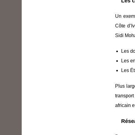
Les c
Un exemp
Côte d’Iv
Sidi Moh
Les d
Les en
Les É
Plus larg
transpor
africain e
Résea