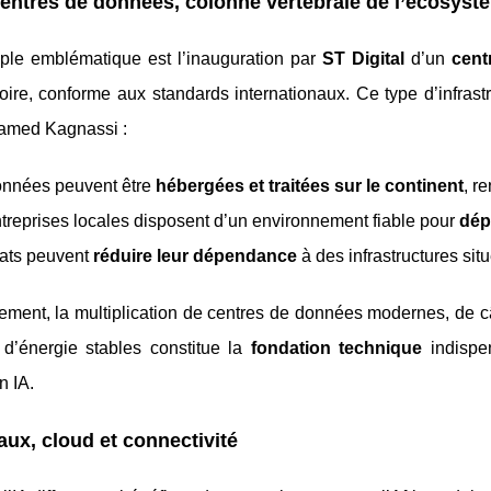
entres de données, colonne vertébrale de l’écosyst
le emblématique est l’inauguration par
ST Digital
d’un
cent
oire, conforme aux standards internationaux. Ce type d’infrast
amed Kagnassi :
onnées peuvent être
hébergées et traitées sur le continent
, r
treprises locales disposent d’un environnement fiable pour
dép
tats peuvent
réduire leur dépendance
à des infrastructures situ
ement, la multiplication de centres de données modernes, de c
t d’énergie stables constitue la
fondation technique
indispen
n IA.
ux, cloud et connectivité