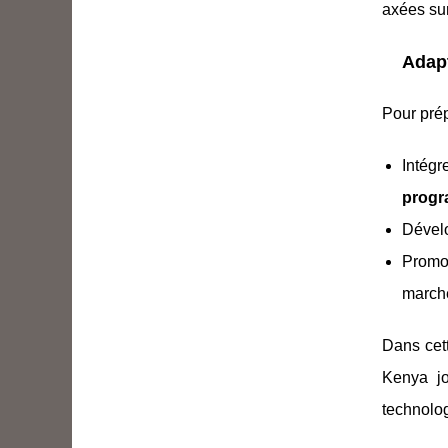
axées sur
Adap
Pour prép
Intég
progr
Dével
Promo
march
Dans cet
Kenya jo
technolo