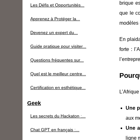
brique es
Les Défis et Opportunités...
que le c
Apprenez à Protéger la...
modèles e
Devenez un expert du...
En plaid
Guide pratique pour visiter...
forte : l
l’entrepr
Questions fréquentes sur...
Quel est le meilleur centre...
Pourqu
Certification en esthétique...
L’Afrique
Geek
Une p
Les secrets du Hackaton :...
aux mé
Une a
Chat GPT en français :...
ligne 