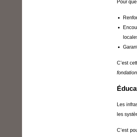
Pour que 
Renfor
Encour
locale
Garant
C’est cet
fondatio
Éducat
Les infra
les systè
C’est po