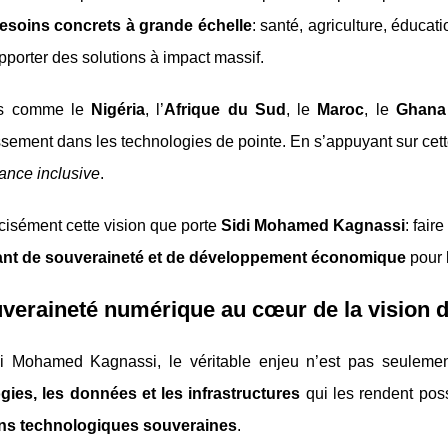
esoins concrets à grande échelle
: santé, agriculture, éduca
pporter des solutions à impact massif.
s comme le
Nigéria
, l’
Afrique du Sud
, le
Maroc
, le
Ghana
ssement dans les technologies de pointe. En s’appuyant sur cett
ance inclusive
.
cisément cette vision que porte
Sidi Mohamed Kagnassi
: fair
ant de souveraineté et de développement économique
pour l
uveraineté numérique au cœur de la vision
i Mohamed Kagnassi, le véritable enjeu n’est pas seulement
gies, les données et les infrastructures
qui les rendent poss
ns technologiques souveraines
.