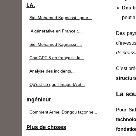
I.A.
Des b
peut a
Sidi Mohamed Kagnassi : pour...
IA générative en France :...
Des pay
d’investi
Sidi Mohamed Kagnassi :...
de croiss
ChatGPT 5 en français : la...
C’est pré
Analyse des incidents...
structur
Qu'est-ce que l'Image IA et...
La so
Ingénieur
Pour Sid
Comment Armel Dongou façonne...
technolo
Plus de choses
fondatio